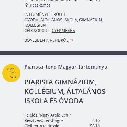
Kecskemét
INTÉZMÉNYI TERÜLET:
ÓVODA
,
ÁLTALÁNOS ISKOLA
,
GIMNÁZIUM
,
KOLLÉGIUM
CÉLCSOPORT:
GYERMEKEK
BŐVEBBEN A RENDRŐL
Piarista Rend Magyar Tartománya
13.
PIARISTA GIMNÁZIUM,
KOLLÉGIUM, ÁLTALÁNOS
ISKOLA ÉS ÓVODA
Felelős:
Nagy Attila SchP
Résztvevő rendtagok:
4
Civil munkatársak:
158