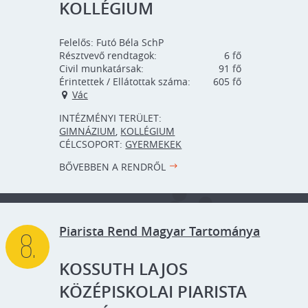
KOLLÉGIUM
Felelős:
Futó Béla SchP
Résztvevő rendtagok:
6
Civil munkatársak:
91
Érintettek / Ellátottak száma:
605
Vác
INTÉZMÉNYI TERÜLET:
GIMNÁZIUM
,
KOLLÉGIUM
CÉLCSOPORT:
GYERMEKEK
BŐVEBBEN A RENDRŐL
Piarista Rend Magyar Tartománya
8.
KOSSUTH LAJOS
KÖZÉPISKOLAI PIARISTA