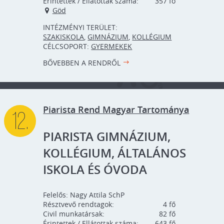
Érintettek / Ellátottak száma:
357
Göd
INTÉZMÉNYI TERÜLET:
SZAKISKOLA
,
GIMNÁZIUM
,
KOLLÉGIUM
CÉLCSOPORT:
GYERMEKEK
BŐVEBBEN A RENDRŐL
Piarista Rend Magyar Tartománya
12.
PIARISTA GIMNÁZIUM,
KOLLÉGIUM, ÁLTALÁNOS
ISKOLA ÉS ÓVODA
Felelős:
Nagy Attila SchP
Résztvevő rendtagok:
4
Civil munkatársak:
82
Érintettek / Ellátottak száma:
643